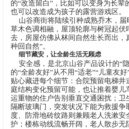
的
“
改造留白
”
，比如可以变身为长辈
也可以改造成为孩子的露营游戏区。
山谷商街将陆续引种成熟乔木，届
草木色调相融，屋顶轮廓与树冠起伏
去，房屋仿佛从林间自然生长而出，
种回自然
”
。
细节藏安，让全龄生活无顾虑
安全感，是北京山谷产品设计的
“
的
“
全龄友好
”
从不用
“
适老
”“
儿童友好
贴心藏进每个细节：合院预留电梯井
庭结构变化预留可能，也让推着婴儿
运重物的住户告别垂直交通困扰；卫
隔断玻璃门，突发状况下能为救援争
度、防滑地砖纹路则兼顾老人洗漱安
护；楼栋动线流畅开阔，老人散步无