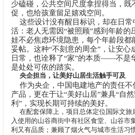
少磕碰，公共空间尺度拿捏得当，既
促，也给孩童留足嬉戏空间。
这些设计没有醒目标识，却在日常
活：老人无需因
“
被照顾
”
感到年龄的
娃不必焦虑环境隐患，每个年龄段都
妥帖。这种
“
不刻意的周全
”
，让安心
日常，也诠释了
“
家
”
的本质
——
不是
是处处可依的踏实。
央企担当，让美好山居生活触手可及
作为央企，中国电建地产的责任不
产品，更在于让
“
美好山居
”
兼具
“
自然
利
”
，实现长期可持续的美好。
在配套保障上，项目总体定位国际文旅
入使用的山谷商街中有社区食堂、山谷市
利又有品质；兼顾了烟火气与城市生活习