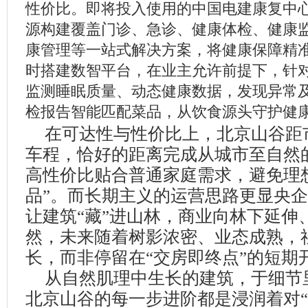
性价比。即将投入使用的中国电建康复中
源构建覆盖门诊、急诊、健康体检、健康
康管理等一站式解决方案，将健康保障精
时搭建数智平台，在业主允许前提下，针
监测睡眠质量、动态健康数据，发现异常
检报告智能匹配菜品，从饮食源头守护健
在可达性与性价比上，北京山谷距
车程，恰好的距离完成从城市至自然
高性价比贴合普通家庭需求，避免理
品
”
。而长期主义的运营思路更显央
让建筑
“
藏
”
进山林，商业向林下延伸
然，未来随着树影浓密、业态成熟，
长，而非停留在
“
交房即终点
”
的短期
从自然肌理中生长的建筑，于细节
北京山谷的每一步进阶都是浸润着对
“