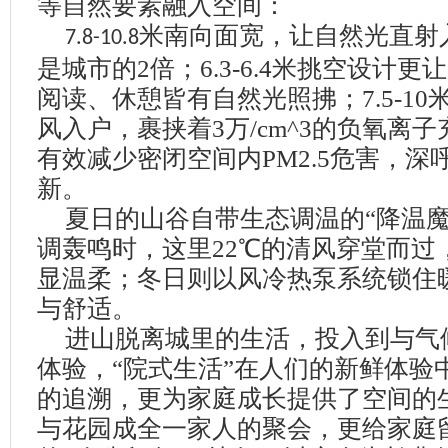
等自然要素融入空间：
米南向面宽，让自然光直射
7.8-10.8
是城市的
2
倍；
6.3-6.4
米挑空设计更让
阅读、休憩皆有自然光照拂；
7.5-10
风入户，裹挟着
3
万
/cm^3
的负氧离子
有效减少密闭空间内
PM2.5
危害，深
新。
夏日的山谷自带生态调温的
“
降温
调轰鸣时，这里
22℃
的清风穿堂而过
显温柔；冬日则以风冷热泵系统锁住
与舒适。
进山脱离城里的生活，投入到与气
体验，“院式生活”在人们的新鲜体验
的追溯，更为家庭成长提供了空间的
与花园成全一家人的聚会，更给家庭