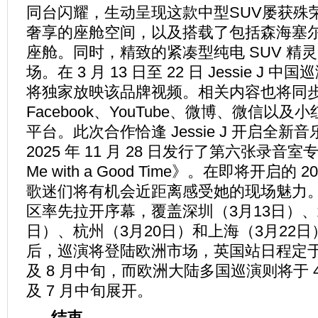
同台闪耀，生动呈现这款中型SUV屡获殊
奢享的座舱空间，以及搭载了包括森海塞
座舱。同时，精致的紧凑型纯电 SUV 精
场。在 3 月 13 日至 22 日 Jessie J
将独家放映该品牌视频。相关内容也将同步登陆 
Facebook、YouTube、微博、微信以
平台。此次合作恰逢 Jessie J 开启全新
2025 年 11 月 28 日发行了第六张录音室专辑《
Me with a Good Time》。在即将开启的
歌迷们将有机会近距离感受她的现场魅力
区率先拉开序幕，覆盖深圳（3月13日）、
日）、杭州（3月20日）和上海（3月22
后，巡演将登陆欧洲市场，英国站日程定于 4 
及 8 月中旬，而欧洲大陆多国巡演则将于 4 月
及 7 月中旬展开。
-
结束
-